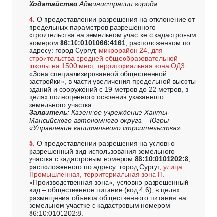
Ходатайство
Администрации города.
4.
О предоставлении разрешения на отклонение от
предельных параметров разрешенного
строительства на земельном участке с кадастровым
номером
86:10:0101066:4161
, расположенном по
адресу: город Сургут,
микрорайон 24, для
строительства средней общеобразовательной
школы на 1500 мест, территориальная зона ОД3.
«Зона специализированной общественной
застройки», в части увеличения предельной высоты
зданий и сооружений с 19 метров до 22 метров, в
целях полноценного освоения указанного
земельного участка.
Заявитель
: Казенное учреждение Ханты-
Мансийского автономного округа – Югры
«Управление капитального строительства».
5.
О предоставлении разрешения на условно
разрешенный вид использования земельного
участка с кадастровым номером
86:10:0101202:8
,
расположенного по адресу: город Сургут,
улица
Промышленная, территориальная зона П.
«Производственная зона», условно разрешенный
вид – общественное питание (код 4.6), в целях
размещения объекта общественного питания на
земельном участке с кадастровым номером
86:10:0101202:8.