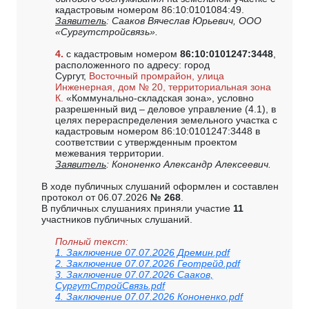
кадастровым номером 86:10:0101084:49.
Заявитель
: Сааков Вячеслав Юрьевич, ООО
«Сургутстройсвязь».
4.
с кадастровым номером
86:10:0101247:3448
,
расположенного по адресу: город
Сургут,
Восточный промрайон, улица
Инженерная, дом № 20, территориальная зона
К.
«Коммунально-складская зона», условно
разрешенный вид – деловое управление (4.1), в
целях перераспределения земельного участка с
кадастровым номером 86:10:0101247:3448 в
соответствии с утвержденным проектом
межевания территории.
Заявитель
: Кононенко Александр Алексеевич.
В ходе публичных слушаний оформлен и составлен
протокол от 06.07.2026
№ 268
.
В публичных слушаниях приняли участие
11
участников публичных слушаний.
Полный текст:
1. Заключение 07.07.2026 Дремин.pdf
2. Заключение 07.07.2026 Геотрейд.pdf
3. Заключение 07.07.2026 Сааков,
СургутСтройСвязь.pdf
4. Заключение 07.07.2026 Кононенко.pdf