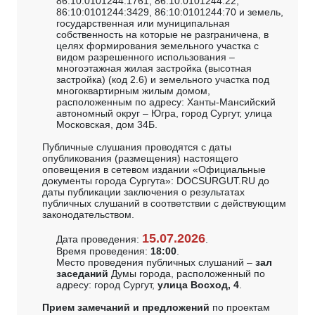
86:10:0101244:1761, 86:10:0101244:22,
86:10:0101244:3429, 86:10:0101244:70 и земель,
государственная или муниципальная
собственность на которые не разграничена, в
целях формирования земельного участка с
видом разрешенного использования –
многоэтажная жилая застройка (высотная
застройка) (код 2.6) и земельного участка под
многоквартирным жилым домом,
расположенным по адресу: Ханты-Мансийский
автономный округ – Югра, город Сургут, улица
Московская, дом 34Б.
Публичные слушания проводятся с даты
опубликования (размещения) настоящего
оповещения в сетевом издании «Официальные
документы города Сургута»: DOCSURGUT.RU до
даты публикации заключения о результатах
публичных слушаний в соответствии с действующим
законодательством.
15.07.2026
Дата проведения:
.
Время проведения:
18:00
.
Место проведения публичных слушаний –
зал
заседаний
Думы города, расположенный по
адресу: город Сургут,
улица Восход, 4
.
Прием замечаний и предложений
по проектам