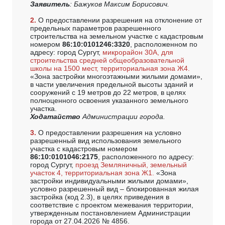
Заявитель
: Бажуков Максим Борисович.
2.
О предоставлении разрешения на отклонение от
предельных параметров разрешенного
строительства на земельном участке с кадастровым
номером
86:10:0101246:3320
, расположенном по
адресу: город Сургут,
микрорайон 30А, для
строительства средней общеобразовательной
школы на 1500 мест, территориальная зона Ж4.
«Зона застройки многоэтажными жилыми домами»,
в части увеличения предельной высоты зданий и
сооружений с 19 метров до 22 метров, в целях
полноценного освоения указанного земельного
участка.
Ходатайство
Администрации города.
3.
О предоставлении разрешения на условно
разрешенный вид использования земельного
участка с кадастровым номером
86:10:0101046:2175
, расположенного по адресу:
город Сургут,
проезд Земляничный, земельный
участок 4, территориальная зона Ж1.
«Зона
застройки индивидуальными жилыми домами»,
условно разрешенный вид – блокированная жилая
застройка (код 2.3), в целях приведения в
соответствие с проектом межевания территории,
утвержденным постановлением Администрации
города от 27.04.2026 № 4856.