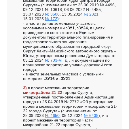
межевания территории Ядра центра в городе
Сургуте» (с изменениями от 25.06.2019 № 4496,
09.12.2021 № 10618, 06.06.2022 № 4485,
13.07.2023
№ 3508
, 13.05.2024
№ 2321
,
15.01.2025
№ 172
):
-
в части границ земельных участков с
условными номерами
:ЗУ1, :ЗУ24
, в целях
приведения в соответствие с Единым
документом территориального планирования и
градостроительного зонирования
муниципального образования городской округ
Сургут Ханты-Мансийского автономного округа –
Югры, утвержденным решением Думы города от
03.12.2024
№ 703-VII ДГ
, и документацией по
планировке территории улично-дорожной сети
города;
-
в части земельных участков с условными
номерами
:ЗУ16
и
:ЗУ21
.
3)
в проект межевания территории
микрорайона 21-22
города Сургута,
утвержденный постановлением Администрации
города от 23.04.2019 № 2772 «Об утверждении
проекта межевания территории микрорайона 21-
22 города Сургута» (с изменениями от
28.09.2023
№ 4650
, 05.12.2024
№ 6438
), и в
проект межевания территории части
микрорайона 21-22 города Сургута,