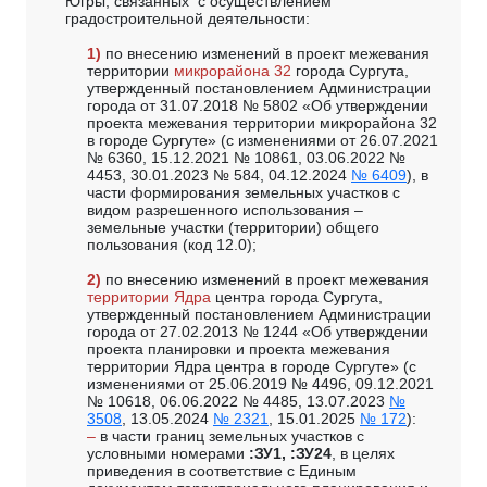
Югры, связанных с осуществлением
градостроительной деятельности:
1)
по внесению изменений в проект межевания
территории
микрорайона 32
города Сургута,
утвержденный постановлением Администрации
города от 31.07.2018 № 5802 «Об утверждении
проекта межевания территории микрорайона 32
в городе Сургуте» (с изменениями от 26.07.2021
№ 6360, 15.12.2021 № 10861, 03.06.2022 №
4453, 30.01.2023 № 584, 04.12.2024
№ 6409
), в
части формирования земельных участков с
видом разрешенного использования –
земельные участки (территории) общего
пользования (код 12.0);
2)
по внесению изменений в проект межевания
территории Ядра
центра города Сургута,
утвержденный постановлением Администрации
города от 27.02.2013 № 1244 «Об утверждении
проекта планировки и проекта межевания
территории Ядра центра в городе Сургуте» (с
изменениями от 25.06.2019 № 4496, 09.12.2021
№ 10618, 06.06.2022 № 4485, 13.07.2023
№
3508
, 13.05.2024
№ 2321
, 15.01.2025
№ 172
):
–
в части границ земельных участков с
условными номерами
:ЗУ1, :ЗУ24
, в целях
приведения в соответствие с Единым