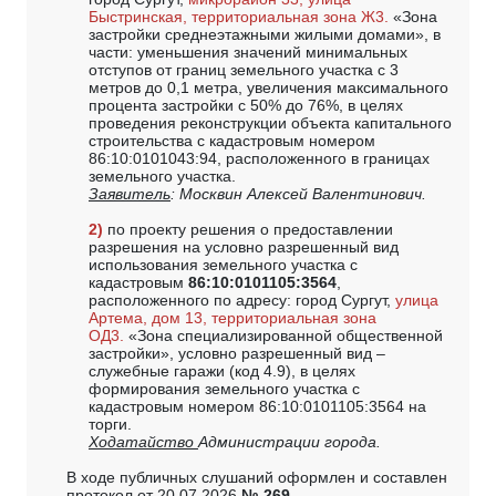
Быстринская, территориальная зона Ж3.
«Зона
застройки среднеэтажными жилыми домами», в
части: уменьшения значений минимальных
отступов от границ земельного участка с 3
метров до 0,1 метра, увеличения максимального
процента застройки с 50% до 76%, в целях
проведения реконструкции объекта капитального
строительства с кадастровым номером
86:10:0101043:94, расположенного в границах
земельного участка.
Заявитель
: Москвин Алексей Валентинович.
2)
по проекту решения о предоставлении
разрешения на условно разрешенный вид
использования земельного участка с
кадастровым
86:10:0101105:3564
,
расположенного по адресу: город Сургут,
улица
Артема, дом 13, территориальная зона
ОД3.
«Зона специализированной общественной
застройки», условно разрешенный вид –
служебные гаражи (код 4.9), в целях
формирования земельного участка с
кадастровым номером 86:10:0101105:3564 на
торги.
Ходатайство
Администрации города.
В ходе публичных слушаний оформлен и составлен
протокол от 20.07.2026
№ 269
.