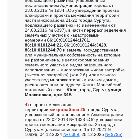
подлежащего развитию, утвержденный
постановлением Администрации города от
23.03.2015 № 1934 «Об утверждении проекта
планировки и проекта межевания территории
части микрорайона 21-22 города Сургута,
подлежащего развитию» (с изменениями от
24.08.2016 № 6397), в части перераспределения
земельных участков с кадастровыми
номерами
86:10:0101244:1761,
86:10:0101244:22, 86:10:0101244:3429,
86:10:0101244:70
и земель, государственная
или муниципальная собственность на которые
не разграничена, в целях формирования
земельного участка с видом разрешенного
использования – многоэтажная жилая застройка
(высотная застройка) (код 2.6) и земельного
участка под многоквартирным жилым домом,
расположенным по адресу: Ханты-Мансийский
автономный округ – Югра, город Сургут,
улица
Московская, дом 34Б
.
4)
в проект межевания
территории
микрорайона 25
города Сургута,
утвержденный постановлением Администрации
города от 22.02.2018 № 1338 «Об утверждении
проекта межевания микрорайона 25 города
Сургута» (с изменениями от 15.12.2021 №
10896, 04.12.2024
№ 6389
, 25.12.2025
№ 9795
),