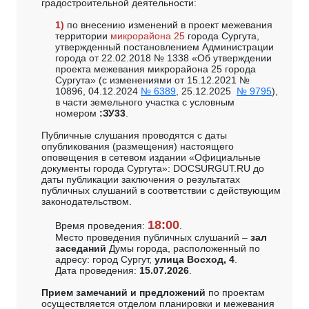
градостроительной деятельности:
1)
по внесению изменений в проект межевания
территории
микрорайона 25
города Сургута,
утвержденный постановлением Администрации
города от 22.02.2018 № 1338 «Об утверждении
проекта межевания микрорайона 25 города
Сургута» (с изменениями от 15.12.2021 №
10896, 04.12.2024
№ 6389
, 25.12.2025
№ 9795
),
в части земельного участка с условным
номером
:ЗУ33
.
Публичные слушания проводятся с даты
опубликования (размещения) настоящего
оповещения в сетевом издании «Официальные
документы города Сургута»: DOCSURGUT.RU до
даты публикации заключения о результатах
публичных слушаний в соответствии с действующим
законодательством.
18:00
Время проведения:
.
Место проведения публичных слушаний –
зал
заседаний
Думы города, расположенный по
адресу: город Сургут,
улица Восход, 4
.
Дата проведения:
15.07.2026
.
Прием замечаний и предложений
по проектам
осуществляется отделом планировки и межевания