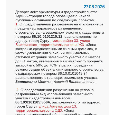
27.06.2026
Департамент архитектуры и градостроительства
Администрации города оповещает о начале
публичных слушаний по следующим проектам:
1.
О предоставлении разрешения на отклонение от
предельных параметров разрешенного
строительства на земельном участке с кадастровым
номером
86:10:0101210:12,
расположенном по
адресу: город Сургут,
микрорайон 33, улица
Быстринская, территориальная зона Ж3.
«Зона
застройки среднеэтажными жилыми домами», в
части: уменьшения значений минимальных
отступов от границ земельного участка с 3 метров
до 0,1 метра, увеличения максимального процента
застройки с 50% до 76%, в целях проведения
реконструкции объекта капитального строительства
с кадастровым номером 86:10:0101043:94,
расположенного в границах земельного участка.
Заявитель:
Москвин Алексей Валентинович.
2.
О предоставлении разрешения на условно
разрешенный вид использования земельного
участка с кадастровым номером
86:10:0101105:3564
, расположенного по адресу:
город Сургут,
улица Артема, дом 13,
территориальная зона ОД3.
«Зона
специализированной общественной застройки»,