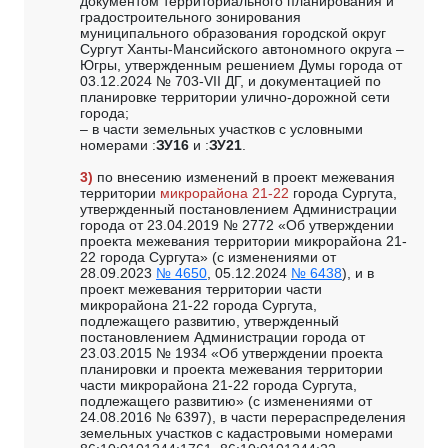
документом территориального планирования и
градостроительного зонирования
муниципального образования городской округ
Сургут Ханты-Мансийского автономного округа –
Югры, утвержденным решением Думы города от
03.12.2024 № 703-VII ДГ, и документацией по
планировке территории улично-дорожной сети
города;
– в части земельных участков с условными
номерами :
ЗУ16
и :
ЗУ21
.
3)
по внесению изменений в проект межевания
территории
микрорайона 21-22
города Сургута,
утвержденный постановлением Администрации
города от 23.04.2019 № 2772 «Об утверждении
проекта межевания территории микрорайона 21-
22 города Сургута» (с изменениями от
28.09.2023
№ 4650
, 05.12.2024
№ 6438
), и в
проект межевания территории части
микрорайона 21-22 города Сургута,
подлежащего развитию, утвержденный
постановлением Администрации города от
23.03.2015 № 1934 «Об утверждении проекта
планировки и проекта межевания территории
части микрорайона 21-22 города Сургута,
подлежащего развитию» (с изменениями от
24.08.2016 № 6397), в части перераспределения
земельных участков с кадастровыми номерами