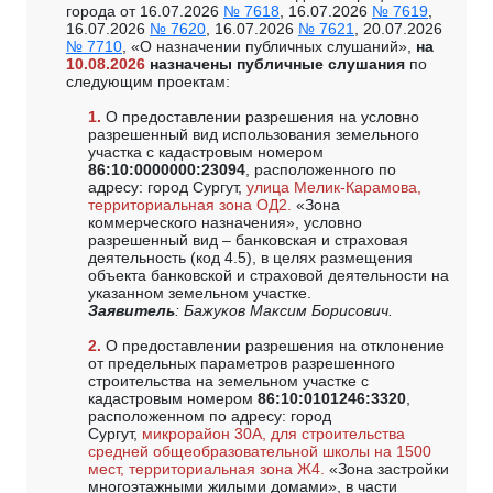
города от 16.07.2026
№ 7618
, 16.07.2026
№ 7619
,
16.07.2026
№ 7620
, 16.07.2026
№ 7621
, 20.07.2026
№ 7710
, «О назначении публичных слушаний»,
на
10.08.2026
назначены публичные слушания
по
следующим проектам:
1.
О предоставлении разрешения на условно
разрешенный вид использования земельного
участка с кадастровым номером
86:10:0000000:23094
, расположенного по
адресу: город Сургут,
улица Мелик-Карамова,
территориальная зона ОД2.
«Зона
коммерческого назначения», условно
разрешенный вид – банковская и страховая
деятельность (код 4.5), в целях размещения
объекта банковской и страховой деятельности на
указанном земельном участке.
Заявитель
: Бажуков Максим Борисович.
2.
О предоставлении разрешения на отклонение
от предельных параметров разрешенного
строительства на земельном участке с
кадастровым номером
86:10:0101246:3320
,
расположенном по адресу: город
Сургут,
микрорайон 30А, для строительства
средней общеобразовательной школы на 1500
мест, территориальная зона Ж4.
«Зона застройки
многоэтажными жилыми домами», в части