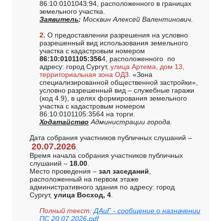
86:10:0101043:94, расположенного в границах
земельного участка.
Заявитель
:
Москвин Алексей Валентинович
.
2.
О предоставлении разрешения на условно
разрешенный вид использования земельного
участка с кадастровым номером
86:10:0101105:356
4, расположенного по
адресу: город Сургут,
улица Артема, дом 13,
территориальная зона ОД3.
«Зона
специализированной общественной застройки»,
условно разрешенный вид – служебные гаражи
(код 4.9), в целях формирования земельного
участка с кадастровым номером
86:10:0101105:3564 на торги.
Ходатайство
Администрации города.
Дата собрания участников публичных слушаний –
20.07.2026
.
Время начала собрания участников публичных
слушаний –
18.00
.
Место проведения –
зал заседаний
,
расположенный на первом этаже
административного здания по адресу: город
Сургут,
улица Восход, 4
.
Полный текст:
ДАиГ - сообщение о назначении
ПС 20.07.2026.pdf