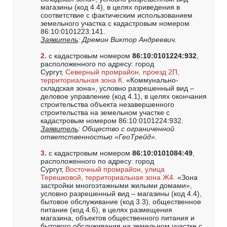
магазины (код 4.4), в целях приведения в
соответствие с фактическим использованием
земельного участка с кадастровым номером
86:10:0101223:141.
Заявитель
: Дремин Виктор Андреевич.
2.
с кадастровым номером
86:10:0101224:932
,
расположенного по адресу: город
Сургут,
Северный промрайон, проезд 2П,
территориальная зона К.
«Коммунально-
складская зона», условно разрешенный вид –
деловое управление (код 4.1), в целях окончания
строительства объекта незавершенного
строительства на земельном участке с
кадастровым номером 86:10:0101224:932.
Заявитель
: Общество с ограниченной
ответственностью «ГеоТрейд».
3.
с кадастровым номером
86:10:0101084:49
,
расположенного по адресу: город
Сургут,
Восточный промрайон, улица
Терешковой, территориальная зона Ж4.
«Зона
застройки многоэтажными жилыми домами»,
условно разрешенный вид – магазины (код 4.4),
бытовое обслуживание (код 3.3), общественное
питание (код 4.6), в целях размещения
магазина, объектов общественного питания и
бытового обслуживания на земельном участке с