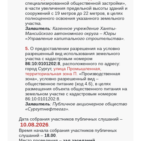
специализированной общественной застройки»,
в части увеличения предельной высоты зданий и
сооружений с 19 метров до 22 метров, в целях
полноценного освоения указанного земельного
участка.
Заявитель
: Казенное учреждение Ханты-
Мансийского автономного округа – Югры
«Управление капитального строительства».
5.
О предоставлении разрешения на условно
разрешенный вид использования земельного
участка с кадастровым номером
86:10:0101202:8
, расположенного по адресу:
город Сургут,
улица Промышленная,
территориальная зона П.
«Производственная
зона», условно разрешенный вид –
общественное питание (код 4.6), в целях
размещения объекта общественного питания на
земельном участке с кадастровым номером
86:10:0101202:8.
Заявитель
: Публичное акционерное общество
«Сургутнефтегаз».
Дата собрания участников публичных слушаний –
10.08.2026
.
Время начала собрания участников публичных
слушаний –
18.00
.
Место проведения –
зал заседаний
,