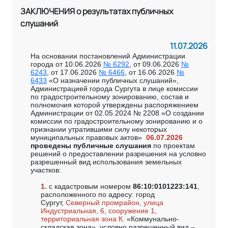
ЗАКЛЮЧЕНИЯ о результатах публичных
слушаний
11.07.2026
На основании постановлений Администрации
города от 10.06.2026
№ 6292
, от 09.06.2026
№
6243
, от 17.06.2026
№ 6466
, от 16.06.2026
№
6433
«О назначении публичных слушаний»,
Администрацией города Сургута в лице комиссии
по градостроительному зонированию, состав и
полномочия которой утверждены распоряжением
Администрации от 02.05.2024 № 2208 «О создании
комиссии по градостроительному зонированию и о
признании утратившими силу некоторых
муниципальных правовых актов»
06.07.2026
проведены публичные слушания
по проектам
решений о предоставлении разрешения на условно
разрешенный вид использования земельных
участков:
1.
с кадастровым номером
86:10:0101223:141
,
расположенного по адресу: город
Сургут,
Северный промрайон, улица
Индустриальная, 6, сооружение 1,
территориальная зона К.
«Коммунально-
складская зона», условно разрешенный вид –