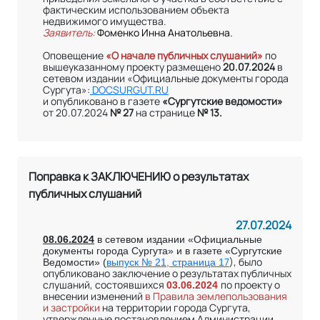
фактическим использованием объекта
недвижимого имущества.
Заявитель:
Фоменко Инна Анатольевна.
Оповещение
«О начале публичных слушаний»
по
вышеуказанному проекту размещено
20.07.2024
в
сетевом издании «Официальные документы города
Сургута»:
DOCSURGUT.RU
и опубликовано в газете
«Сургутские ведомости»
от 20.07.2024
№ 27
на странице
№ 13.
Поправка к ЗАКЛЮЧЕНИЮ о результатах
публичных слушаний
27.07.2024
08.06.2024
в сетевом издании «Официальные
документы города Сургута» и в газете «Сургутские
7
),
было
Ведомости» (
выпуск № 21, страница 1
опубликовано заключение о результатах публичных
слушаний, состоявшихся
по проекту о
03
.
06.2024
внесении изменений
в Правила землепользования
и застройки
на территории города Сургута,
утвержденные постановлением Администрации