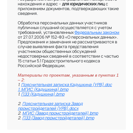
нахождения и адрес –
для юридических лиц
с
приложением документов, подтверждающих такие
сведения.
Обработка персональных данных участников
публичных слушаний осуществляется с учетом
требований, установленных
Федеральным законом
от 27.07.2006 № 152-ФЗ «О персональных данных».
Предложения и замечания не рассматриваются в
случае выявления факта представления
участником общественных обсуждений
недостоверных сведений в соответствии с частью
15 статьи 5.1 Градостроительного кодекса
Российской Федерации.
Материалы по проектам, указанным в пунктах 1
– 2:
1.
Пояснительная записка Кадушкина (УРВ).doc
1. МГИС (Кадушкина).bmp
1.
ПЗЗ (Кадушкина).bmp
2.
Пояснительная записка Завод
промстройдеталей (УРВ).docx
2.
МГИС (Завод промстройдеталей).bmp
2.
ПЗЗ (Завод промстройдеталей).bmp