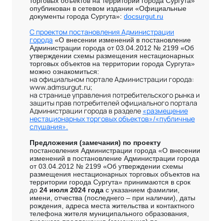
торговых объектов на территории города Сургута»
опубликован в сетевом издании «Официальные
документы города Сургута»:
docsurgut.ru
С проектом постановления Администрации
города
«О внесении изменений в постановление
Администрации города от 03.04.2012
№ 2199
«Об
утверждении схемы размещения нестационарных
торговых объектов на территории города Сургута»
можно ознакомиться:
на официальном портале Администрации города:
www.admsurgut.ru;
на странице управления потребительского рынка и
защиты прав потребителей официального портала
Администрации города в разделе
«размещение
нестационарных торговых объектов»/«публичные
слушания».
Предложения (замечания) по проекту
постановления Администрации города «О внесении
изменений в постановление Администрации города
от 03.04.2012
№ 219
9
«Об утверждении схемы
размещения нестационарных торговых объектов на
территории города Сургута» принимаются в срок
до
24 июля 2024 года
с указанием фамилии,
имени, отчества (последнего – при наличии), даты
рождения, адреса места жительства и контактного
телефона жителя муниципального образования,