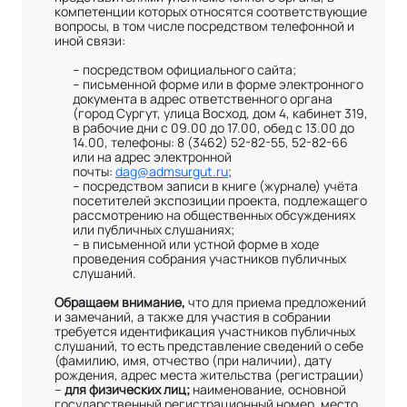
компетенции которых относятся соответствующие
вопросы, в том числе посредством телефонной и
иной связи:
– посредством официального сайта;
– письменной форме или в форме электронного
документа в адрес ответственного органа
(город Сургут, улица Восход, дом 4, кабинет 319,
в рабочие дни с 09.00 до 17.00, обед с 13.00 до
14.00, телефоны: 8 (3462) 52-82-55, 52-82-66
или на адрес электронной
почты:
dag@admsurgut.ru
;
– посредством записи в книге (журнале) учёта
посетителей экспозиции проекта, подлежащего
рассмотрению на общественных обсуждениях
или публичных слушаниях;
– в письменной или устной форме в ходе
проведения собрания участников публичных
слушаний.
Обращаем внимание,
что для приема предложений
и замечаний, а также для участия в собрании
требуется идентификация участников публичных
слушаний, то есть представление сведений о себе
(фамилию, имя, отчество (при наличии), дату
рождения, адрес места жительства (регистрации)
–
для физических лиц;
наименование, основной
государственный регистрационный номер, место