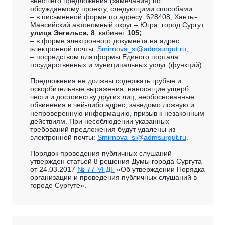
внесшего предложения (замечания) по
обсуждаемому проекту, следующими способами:
– в письменной форме по адресу: 628408, Ханты-
Мансийский автономный округ – Югра, город Сургут,
улица Энгельса, 8
, кабинет
105;
– в форме электронного документа на адрес
электронной почты:
Smirnova_si@admsurgut.ru
;
– посредством платформы Единого портала
государственных и муниципальных услуг (функций).
Предложения не должны содержать грубые и
оскорбительные выражения, наносящие ущерб
чести и достоинству других лиц, необоснованные
обвинения в чей-либо адрес, заведомо ложную и
непроверенную информацию, призыв к незаконным
действиям. При несоблюдении указанных
требований предложения будут удалены из
электронной почты:
Smirnova_si@admsurgut.ru
.
Порядок проведения публичных слушаний
утвержден статьей 8 решения Думы города Сургута
от 24.03.2017
№ 77-VI ДГ
«Об утверждении Порядка
организации и проведения публичных слушаний в
городе Сургуте».