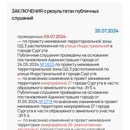
ЗАКЛЮЧЕНИЯ о результатах публичных
слушаний
20.07.2024
проведенных
09.07.2024:
по проекту межевания территориальной зоны
—
ОД.3 расположенной по
улице Индустриальной
в
городе Сургуте.
Публичные слушания проведены на основании
постановления Администрации города от
24.05.2024
№ 2625
по проекту межевания
территориальной зоны ОД.3 расположенной по
улице Индустриальной в городе Сургуте.
по внесению изменений в проект межевания
—
территории
микрорайона 27
города Сургута в части
образуемого земельного участка :ЗУ3.4.
Публичные слушания проведены на основании
постановления Администрации города от
31.05.2024
№ 2778
по внесению изменений в проект
межевания территории микрорайона 27 города
Сургута в части образуемого земельного участка
:ЗУ3.4.
по внесению изменений в проект межевания
—
территории
микрорайона 26
(малоэтажная
застройка)
города Сургута в части способов