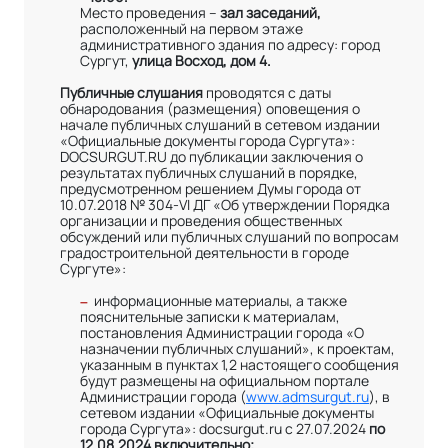
Место проведения –
зал заседаний,
расположенный на первом этаже
административного здания по адресу: город
Сургут,
улица Восход, дом 4.
Публичные слушания
проводятся с даты
обнародования (размещения) оповещения о
начале публичных слушаний в сетевом издании
«Официальные документы города Сургута»:
DOCSURGUT.RU до публикации заключения о
результатах публичных слушаний в порядке,
предусмотренном решением Думы города от
10.07.2018 № 304-VI ДГ «Об утверждении Порядка
организации и проведения общественных
обсуждений или публичных слушаний по вопросам
градостроительной деятельности в городе
Сургуте»:
информационные материалы, а также
–
пояснительные записки к материалам,
постановления Администрации города «О
назначении публичных слушаний», к проектам,
указанным в пунктах 1,2 настоящего сообщения
будут размещены на официальном портале
Администрации города (
www.admsurgut.ru
), в
сетевом издании «Официальные документы
города Сургута»: docsurgut.ru с 27.07.2024
по
12.08.2024 включительно;