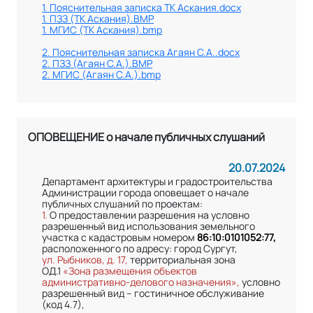
1. Пояснительная записка ТК Аскания.docx
1. ПЗЗ (ТК Аскания).BMP
1. МГИС (ТК Аскания).bmp
2. Пояснительная записка Агаян С.А..docx
2. ПЗЗ (Агаян С.А.).BMP
2. МГИС (Агаян С.А.).bmp
ОПОВЕЩЕНИЕ о начале публичных слушаний
20.07.2024
Департамент архитектуры и градостроительства
Администрации города оповещает о начале
публичных слушаний по проектам:
1.
О предоставлении разрешения на условно
разрешенный вид использования земельного
участка с кадастровым номером
86:10:0101052:77,
расположенного по адресу: город Сургут,
ул. Рыбников, д. 17,
территориальная зона
ОД.1
«Зона размещения объектов
административно-делового назначения»,
условно
разрешенный вид – гостиничное обслуживание
(код 4.7),