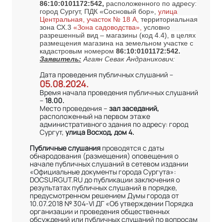
86:10:0101172:542,
расположенного по адресу:
город Сургут, ПДК «Сосновый бор»,
улица
Центральная, участок № 18 А,
территориальная
зона СХ.3
«Зона садоводства»,
условно
разрешенный вид – магазины (код 4.4), в целях
размещения магазина на земельном участке с
кадастровым номером
86:10:0101172:542.
Заявитель:
Агаян Севак Андраникович:
Дата проведения публичных слушаний –
05.08.2024.
Время начала проведения публичных слушаний
–
18.00.
Место проведения –
зал заседаний,
расположенный на первом этаже
административного здания по адресу: город
Сургут,
улица Восход, дом 4.
Публичные слушания
проводятся с даты
обнародования (размещения) оповещения о
начале публичных слушаний в сетевом издании
«Официальные документы города Сургута»:
DOCSURGUT.RU до публикации заключения о
результатах публичных слушаний в порядке,
предусмотренном решением Думы города от
10.07.2018 № 304-VI ДГ «Об утверждении Порядка
организации и проведения общественных
обсуждений или публичных слушаний по вопросам