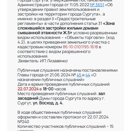
Администрации города от 11.05.2022
№ 3651
«Об
утверждении правил землепользования и
застройки на территории города Сургута», а
именно: в раздел II «Градостроительные
регламенты» в части дополнения статьи 31
«Зона
сложившейся застройки жилыми домами
смешанной этажности Ж.5»
условно разрешенным
видом использования – «Объекты торговли» (код
4.2), в целях приведения земельного участка с
кадастровым номером
86:10:0101195:1618
в
соответствие с видом разрешенного
использования.
Заявитель: ИП Лизавенко
Публичные слушания назначены постановлениями
Главы города от 21.06.2024 №
45
и
44
«О
назначении публичных слушаний»
Дата и время проведения публичных слушаний
22.07.2024
в
18-00
часов
Место проведения публичных слушаний:
зал
заседаний
Думы города Сургута по адресу г.
Сургут,
ул. Восход, д. 4.
В ходе общественных публичных слушаний
оформлен и составлен протокол от 22.07.2024
№240
Количество участников публичных слушаний – 15
человек.