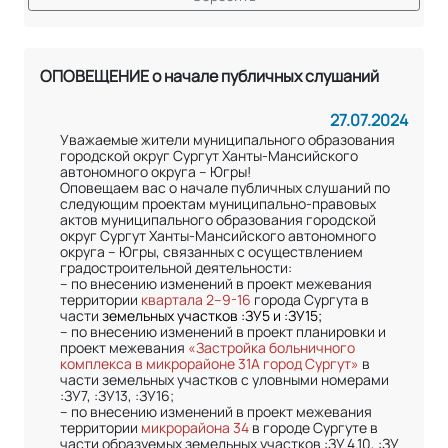
ОПОВЕЩЕНИЕ о начале публичных слушаний
27.07.2024
Уважаемые жители муниципального образования
городской округ Сургут Ханты-Мансийского
автономного округа – Югры!
Оповещаем вас о начале публичных слушаний по
следующим проектам муниципально-правовых
актов муниципального образования городской
округ Сургут Ханты-Мансийского автономного
округа – Югры, связанных с осуществлением
градостроительной деятельности:
– по внесению изменений в проект межевания
территории
квартала 2–9-16
города Сургута в
части
земельных участков :ЗУ5 и :ЗУ15;
– по внесению изменений в проект планировки и
проект межевания
«Застройка больничного
комплекса в микрорайоне 31А город Сургут»
в
части земельных участков с уловными номерами
:ЗУ7, :ЗУ13, :ЗУ16;
– по внесению изменений в проект межевания
территории
микрорайона 34
в городе Сургуте в
части образуемых земельных участков :ЗУ 4.10, :ЗУ