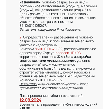
назначения»,
условно разрешенный вид –
гостиничное обслуживание (код 4.7), магазины
(код 4.4), общественное питание (код 4.6) в
целях размещения гостиницы, магазина и
объекта общественного питания на земельном
участке с кадастровым номером
86:10:0101052:77.
Заявитель:
Кадушкина Рита Фаизовна.
2.
О предоставлении разрешения на условно
разрешенный вид использования земельного
участка с кадастровым
номером
86:10:0101142:182,
расположенного по
адресу: город Сургут,
поселок ЦПКРС,
территориальная зона Ж.4
«Зона застройки
многоэтажными жилыми домами»,
условно
разрешенный вид – коммунальное
обслуживание (код 3.1), в целях планируемого
строительства канализационной насосной
станции на земельном участке с кадастровым
номером 86:10:0101142:182.
Заявитель:
Акционерное общество «Завод
промышленных строительных деталей».
Дата проведения публичных слушаний –
12.08.2024.
Время начала проведения публичных слушаний
-
18.00.