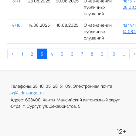
5171
28.08.2025
30.08.2025
О назначении
паг517
публичных
28.08.
слушаний
4716
14.08.2025
16.08.2025
О назначении
паг471
публичных
14.08.
слушаний
<
1
2
3
4
5
6
7
8
9
10
…
>
Телефоны: 28-10-05, 28-31-09. Электронная почта:
sv@admsurgut.ru
Адрес: 628400, Ханты-Мансийский автономный округ –
Югра, г. Сургут, ул. Декабристов, 5.
12+