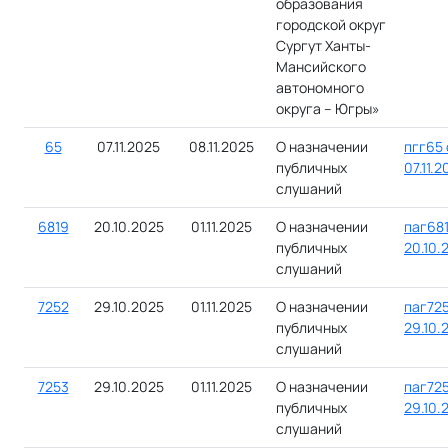
образования
городской округ
Сургут Ханты-
Мансийского
автономного
округа – Югры»
65
07.11.2025
08.11.2025
О назначении
пгг65 
публичных
07.11.2
слушаний
6819
20.10.2025
01.11.2025
О назначении
паг681
публичных
20.10.
слушаний
7252
29.10.2025
01.11.2025
О назначении
паг725
публичных
29.10.
слушаний
7253
29.10.2025
01.11.2025
О назначении
паг725
публичных
29.10.
слушаний