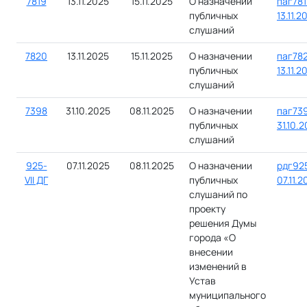
7819
13.11.2025
15.11.2025
О назначении
паг781
публичных
13.11.2
слушаний
7820
13.11.2025
15.11.2025
О назначении
паг782
публичных
13.11.2
слушаний
7398
31.10.2025
08.11.2025
О назначении
паг739
публичных
31.10.
слушаний
925-
07.11.2025
08.11.2025
О назначении
рдг925
VII ДГ
публичных
07.11.
слушаний по
проекту
решения Думы
города «О
внесении
изменений в
Устав
муниципального