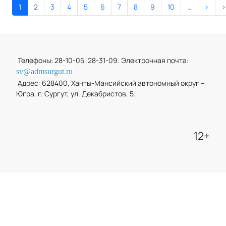
1
2
3
4
5
6
7
8
9
10
…
>
>
Телефоны: 28-10-05, 28-31-09. Электронная почта:
sv@admsurgut.ru
Адрес: 628400, Ханты-Мансийский автономный округ –
Югра, г. Сургут, ул. Декабристов, 5.
12+