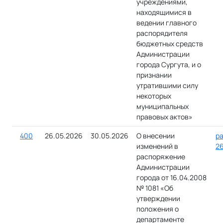
учреждениями,
находящимися в
ведении главного
распорядителя
бюджетных средств
Администрации
города Сургута, и о
признании
утратившими силу
некоторых
муниципальных
правовых актов»
400
26.05.2026
30.05.2026
О внесении
ра
изменений в
26
распоряжение
Администрации
города от 16.04.2008
№ 1081 «Об
утверждении
положения о
департаменте