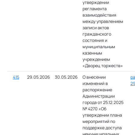
утверждении
регламента
взаимодействия
между управлением
записи актов
гражданского
состояния и
муниципальным
казенным
учреждением
«Дворец торжеств»
415
29.05.2026
30.05.2026
О внесении
ра
изменений в
29
распоряжение
Администрации
города от 25.12.2025
№ 4270 «Об
утверждении плана
мероприятий по
поддержке доступа
немуниципальных