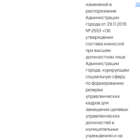
изменений в
25
распоряжение
Администрации
города от 29.11.2019
№ 2553 «Об
утверждении
состава комиссий
при высшем
должностном лице
Администрации
города, курирующем
социальную сферу,
по формированию
резерва
управленческих
кадров для
замещения целевых
управленческих
должностей в
муниципальных
учреждениях и на