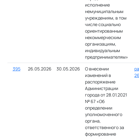
исполнение
немуниципальным
учреждениям, в том
числе социально
ориентированным
некоммерческим
организациям,
индивидуальным
предпринимателям»
395
26.05.2026
30.05.2026
О внесении
ра
изменений в
26
распоряжение
Администрации
города от 28.01.2021
№ 67 «Об
определении
уполномоченного
органа,
ответственного за
формирование