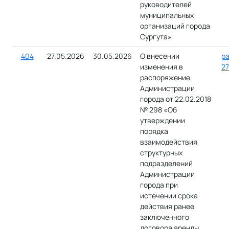
руководителей
муниципальных
организаций города
Сургута»
404
27.05.2026
30.05.2026
О внесении
ра
изменения в
27
распоряжение
Администрации
города от 22.02.2018
№ 298 «Об
утверждении
порядка
взаимодействия
структурных
подразделений
Администрации
города при
истечении срока
действия ранее
заключенного
договора аренды