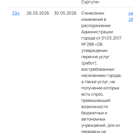
Сургута»
394
26.05.2026
30.05.2026
О внесении
ра
изменений в
26
распоряжение
Администрации
города от 01.03.2017
№ 288 «Об
утверждении
перечня услуг
(работ),
востребованных
населением города,
а также услуг, на
получение которых
есть спрос,
превышающий
возможности
бюджетных и
автономных
учреждений, для их
передачи на