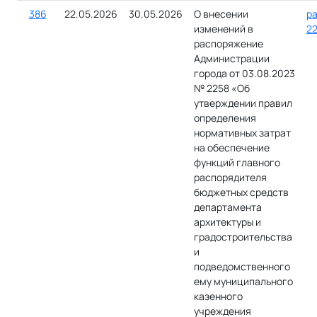
386
22.05.2026
30.05.2026
О внесении
ра
изменений в
22
распоряжение
Администрации
города от 03.08.2023
№ 2258 «Об
утверждении правил
определения
нормативных затрат
на обеспечение
функций главного
распорядителя
бюджетных средств
департамента
архитектуры и
градостроительства
и
подведомственного
ему муниципального
казенного
учреждения