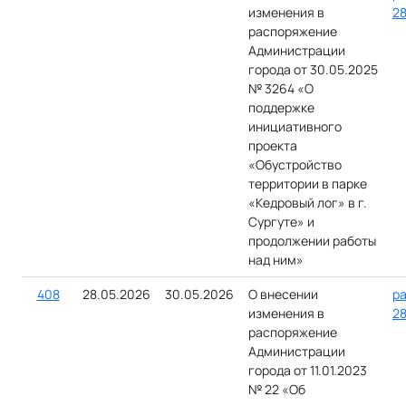
изменения в
28
распоряжение
Администрации
города от 30.05.2025
№ 3264 «О
поддержке
инициативного
проекта
«Обустройство
территории в парке
«Кедровый лог» в г.
Сургуте» и
продолжении работы
над ним»
408
28.05.2026
30.05.2026
О внесении
ра
изменения в
28
распоряжение
Администрации
города от 11.01.2023
№ 22 «Об