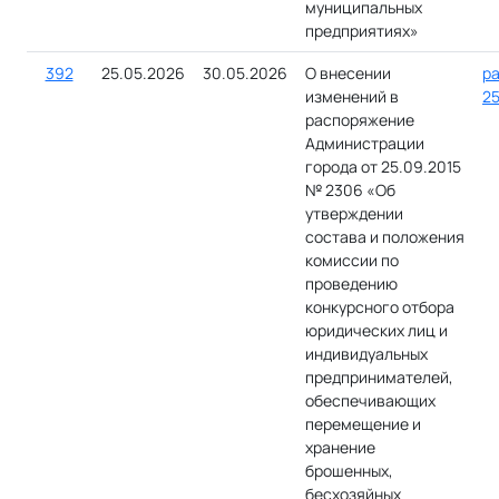
муниципальных
предприятиях»
392
25.05.2026
30.05.2026
О внесении
ра
изменений в
25
распоряжение
Администрации
города от 25.09.2015
№ 2306 «Об
утверждении
состава и положения
комиссии по
проведению
конкурсного отбора
юридических лиц и
индивидуальных
предпринимателей,
обеспечивающих
перемещение и
хранение
брошенных,
бесхозяйных