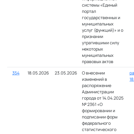
системы «Единый
портал
государственных и
муниципальных
услуг (функций)» и о
признании
утратившими силу
некоторых
муниципальных
правовых актов
354
18.05.2026
23.05.2026
О внесении
ра
изменений в
18
распоряжение
Администрации
города от 14.04.2025
№ 2361 «О
формировании и
подписании форм
федерального
статистического