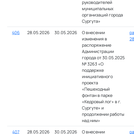
руководителей
муниципальных
организаций города
Сургута»
406
28.05.2026
30.05.2026
О внесении
ра
изменения в
28
распоряжение
Администрации
города от 30.05.2025
№ 3263 «О
поддержке
инициативного
проекта
«Пешеходный
фонтан в парке
«Кедровый лог» в г.
Сургуте» и
продолжении работы
над ним»
407
28.05.2026
30.05.2026
О внесении
ра