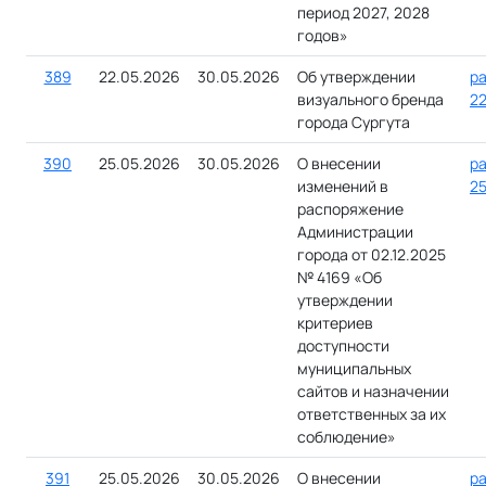
период 2027, 2028
годов»
389
22.05.2026
30.05.2026
Об утверждении
ра
визуального бренда
2
города Сургута
390
25.05.2026
30.05.2026
О внесении
ра
изменений в
25
распоряжение
Администрации
города от 02.12.2025
№ 4169 «Об
утверждении
критериев
доступности
муниципальных
сайтов и назначении
ответственных за их
соблюдение»
391
25.05.2026
30.05.2026
О внесении
ра