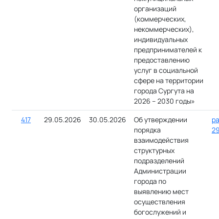
организаций
(коммерческих,
некоммерческих),
индивидуальных
предпринимателей к
предоставлению
услуг в социальной
сфере на территории
города Сургута на
2026 – 2030 годы»
417
29.05.2026
30.05.2026
Об утверждении
ра
порядка
29
взаимодействия
структурных
подразделений
Администрации
города по
выявлению мест
осуществления
богослужений и