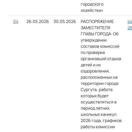
городского
хозяйства»
04
26.05.2026
30.05.2026
РАСПОРЯЖЕНИЕ
рз
ЗАМЕСТИТЕЛЯ
26
ГЛАВЫ ГОРОДА: Об
утверждении
составов комиссий
по проверке
организаций отдыха
детей и их
оздоровления,
расположенных на
территории города
Сургута, работа
которых будет
осуществляться в
период летних
школьных каникул
2026 года, графиков
работы комиссии