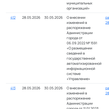
муниципальных
организаций»
412
28.05.2026
30.05.2026
О внесении
ра
изменений в
28
распоряжение
Администрации
города от
06.09.2022 № 1591
«О размещении
сведений в
государственной
автоматизированной
информационной
системе
«Управление»
413
28.05.2026
30.05.2026
О внесении
ра
изменений в
28
распоряжение
Администрации
города от 11.01.2023