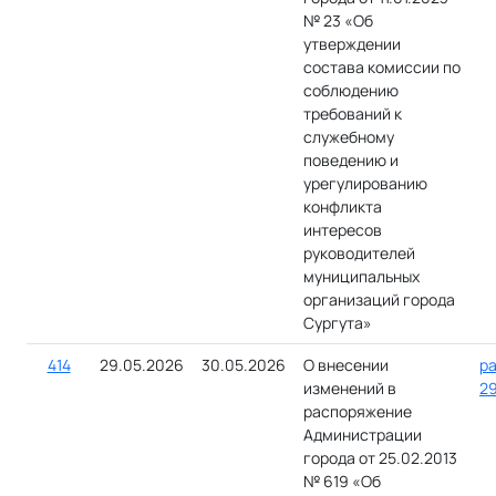
№ 23 «Об
утверждении
состава комиссии по
соблюдению
требований к
служебному
поведению и
урегулированию
конфликта
интересов
руководителей
муниципальных
организаций города
Сургута»
414
29.05.2026
30.05.2026
О внесении
ра
изменений в
29
распоряжение
Администрации
города от 25.02.2013
№ 619 «Об