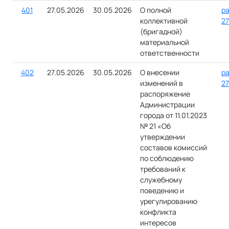
401
27.05.2026
30.05.2026
О полной
ра
коллективной
27
(бригадной)
материальной
ответственности
402
27.05.2026
30.05.2026
О внесении
ра
изменений в
27
распоряжение
Администрации
города от 11.01.2023
№ 21 «Об
утверждении
составов комиссий
по соблюдению
требований к
служебному
поведению и
урегулированию
конфликта
интересов