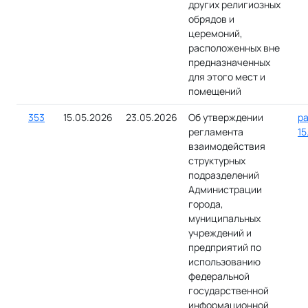
других религиозных
обрядов и
церемоний,
расположенных вне
предназначенных
для этого мест и
помещений
353
15.05.2026
23.05.2026
Об утверждении
ра
регламента
15
взаимодействия
структурных
подразделений
Администрации
города,
муниципальных
учреждений и
предприятий по
использованию
федеральной
государственной
информационной