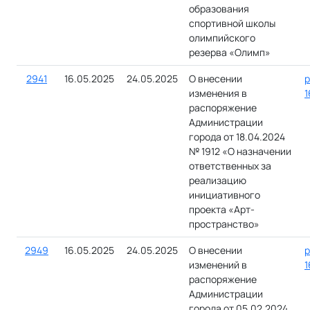
образования
спортивной школы
олимпийского
резерва «Олимп»
2941
16.05.2025
24.05.2025
О внесении
р
изменения в
1
распоряжение
Администрации
города от 18.04.2024
№ 1912 «О назначении
ответственных за
реализацию
инициативного
проекта «Арт-
пространство»
2949
16.05.2025
24.05.2025
О внесении
р
изменений в
1
распоряжение
Администрации
города от 05.02.2024