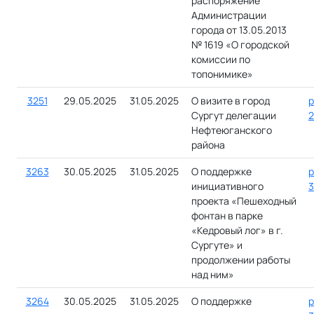
распоряжение
Администрации
города от 13.05.2013
№ 1619 «О городской
комиссии по
топонимике»
3251
29.05.2025
31.05.2025
О визите в город
р
Сургут делегации
2
Нефтеюганского
района
3263
30.05.2025
31.05.2025
О поддержке
р
инициативного
3
проекта «Пешеходный
фонтан в парке
«Кедровый лог» в г.
Сургуте» и
продолжении работы
над ним»
3264
30.05.2025
31.05.2025
О поддержке
р