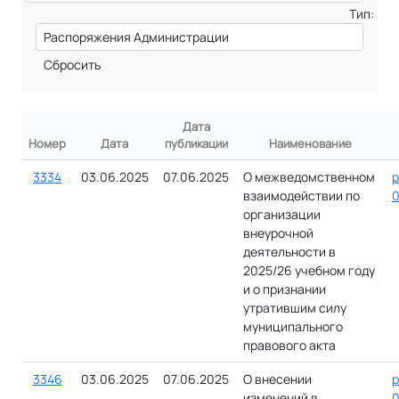
Тип:
Сбросить
Дата
Номер
Дата
публикации
Наименование
3334
03.06.2025
07.06.2025
О межведомственном
р
взаимодействии по
0
организации
внеурочной
деятельности в
2025/26 учебном году
и о признании
утратившим силу
муниципального
правового акта
3346
03.06.2025
07.06.2025
О внесении
р
изменений в
0