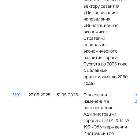
вектору развития
«Цифровизация»
направления
«Инновационная
экономика»
Стратегии
социально-
экономического
развития города
Сургута до 2036 года
с целевыми
ориентирами до 2050
года»
3191
27.05.2025
31.05.2025
О внесении
р
изменения в
2
распоряжение
Администрации
города от 31.01.2014 №
193 «Об утверждении
Инструкции по