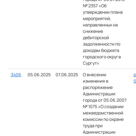
№ 2357 «Об
утверждении плана
мероприятий,
направленных на
снижение
дебиторской
задолженности по
доходам бюджета
городского округа
Сургут»
3406
05.06.2025
07.06.2025
О внесении
р
изменения в
0
распоряжение
Администрации
города от 05.06.2007
№ 1075 «О создании
межведомственной
комиссии по охране
труда при
Администрации