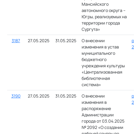
Мансийского
автономного округа –
Югры, реализуемых на
территории города
Сургута»
3187
27.05.2025
31.05.2025
О внесении
р
изменения в устав
2
муниципального
бюджетного
учреждения культуры
«Централизованная
библиотечная
система»
3190
27.05.2025
31.05.2025
О внесении
р
изменения в
2
распоряжение
Администрации
города от 03.04.2025
№ 2092 «О создании
рабочей группы по