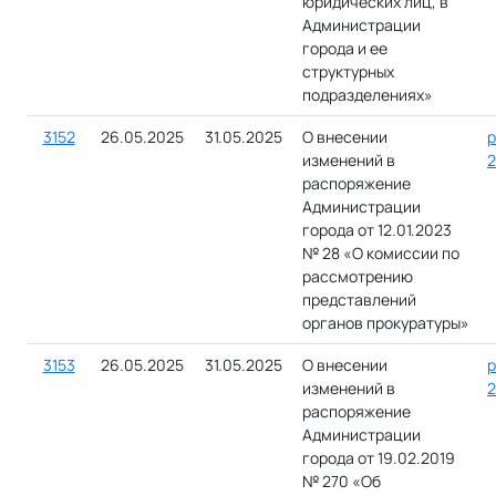
юридических лиц, в
Администрации
города и ее
структурных
подразделениях»
3152
26.05.2025
31.05.2025
О внесении
р
изменений в
2
распоряжение
Администрации
города от 12.01.2023
№ 28 «О комиссии по
рассмотрению
представлений
органов прокуратуры»
3153
26.05.2025
31.05.2025
О внесении
р
изменений в
2
распоряжение
Администрации
города от 19.02.2019
№ 270 «Об