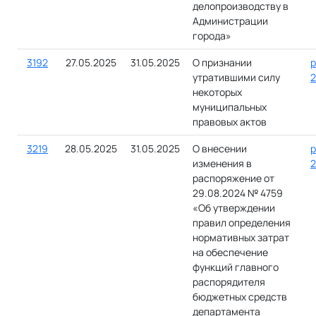
делопроизводству в
Администрации
города»
3192
27.05.2025
31.05.2025
О признании
р
утратившими силу
2
некоторых
муниципальных
правовых актов
3219
28.05.2025
31.05.2025
О внесении
р
изменения в
2
распоряжение от
29.08.2024 № 4759
«Об утверждении
правил определения
нормативных затрат
на обеспечение
функций главного
распорядителя
бюджетных средств
департамента