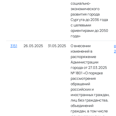
социально-
экономического
развития города
Сургута до 2036 года
с целевыми
ориентирами до 2050
года»
3151
26.05.2025
31.05.2025
О внесении
р
изменений в
2
распоряжение
Администрации
города от 27.03.2025
№ 1801 «О порядке
рассмотрения
обращений
российских и
иностранных граждан,
лиц без гражданства,
объединений
граждан, в том числе