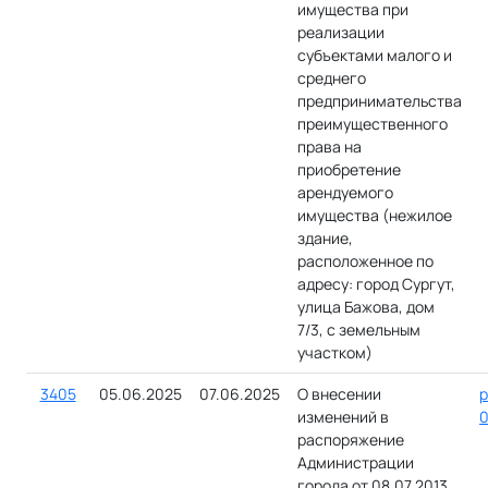
имущества при
реализации
субъектами малого и
среднего
предпринимательства
преимущественного
права на
приобретение
арендуемого
имущества (нежилое
здание,
расположенное по
адресу: город Сургут,
улица Бажова, дом
7/3, с земельным
участком)
3405
05.06.2025
07.06.2025
О внесении
р
изменений в
0
распоряжение
Администрации
города от 08.07.2013