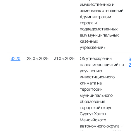
имущественных и
земельных отношений
Администрации
города и
подведомственных
ему муниципальных
казенных
учреждений»
3220
28.05.2025
31.05.2025
Об утверждении
р
плана мероприятий по
2
улучшению
инвестиционного
климата на
территории
муниципального
образования
городской округ
Сургут Ханты-
Мансийского
автономного округа –