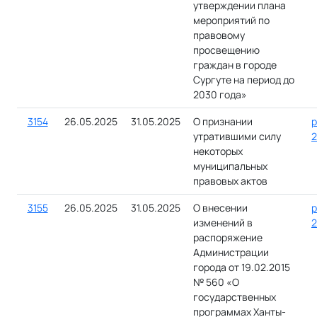
утверждении плана
мероприятий по
правовому
просвещению
граждан в городе
Сургуте на период до
2030 года»
3154
26.05.2025
31.05.2025
О признании
р
утратившими силу
2
некоторых
муниципальных
правовых актов
3155
26.05.2025
31.05.2025
О внесении
р
изменений в
2
распоряжение
Администрации
города от 19.02.2015
№ 560 «О
государственных
программах Ханты-