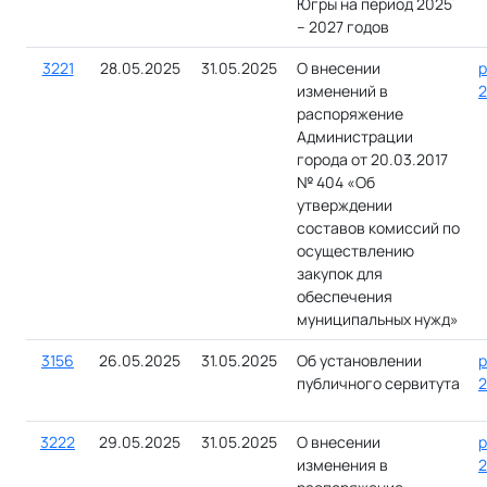
Югры на период 2025
– 2027 годов
3221
28.05.2025
31.05.2025
О внесении
р
изменений в
2
распоряжение
Администрации
города от 20.03.2017
№ 404 «Об
утверждении
составов комиссий по
осуществлению
закупок для
обеспечения
муниципальных нужд»
3156
26.05.2025
31.05.2025
Об установлении
р
публичного сервитута
2
3222
29.05.2025
31.05.2025
О внесении
р
изменения в
2