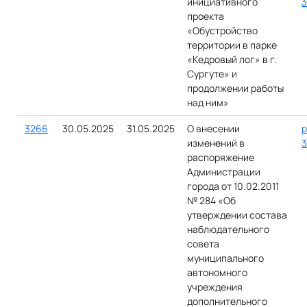
инициативного
3
проекта
«Обустройство
территории в парке
«Кедровый лог» в г.
Сургуте» и
продолжении работы
над ним»
3266
30.05.2025
31.05.2025
О внесении
р
изменений в
3
распоряжение
Администрации
города от 10.02.2011
№ 284 «Об
утверждении состава
наблюдательного
совета
муниципального
автономного
учреждения
дополнительного