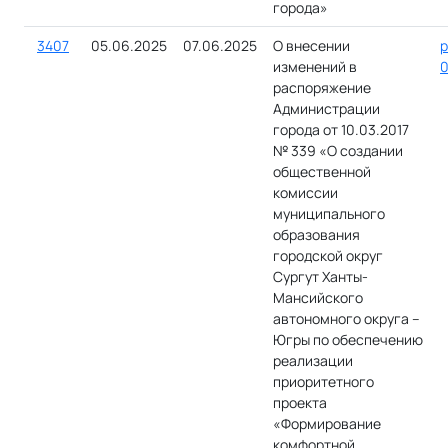
города»
3407
05.06.2025
07.06.2025
О внесении
р
изменений в
0
распоряжение
Администрации
города от 10.03.2017
№ 339 «О создании
общественной
комиссии
муниципального
образования
городской округ
Сургут Ханты-
Мансийского
автономного округа –
Югры по обеспечению
реализации
приоритетного
проекта
«Формирование
комфортной